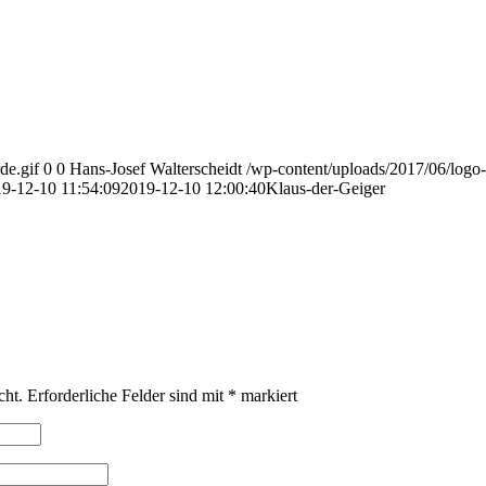
de.gif
0
0
Hans-Josef Walterscheidt
/wp-content/uploads/2017/06/logo-
9-12-10 11:54:09
2019-12-10 12:00:40
Klaus-der-Geiger
cht.
Erforderliche Felder sind mit
*
markiert