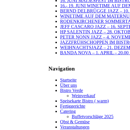
16. JUNI MATJESFEST IM BIST
16.- 19. JUNI WINETIME AUF 
BERND DELBRÜGGE JAZZ – 10. J
WINETIME AUF DEM MATERNUSPLA
RODENKIRCHENER SOMMERTAGE 
JEFF CASCARO JAZZ – 16. SEPT
HP SALENTIN JAZZ – 28. OKTOB
PETER NONN JAZZ – 4. NOVEMB
JAZZFRÜHSCHOPPEN IM BISTRO
WEIHNACHTSJAZZ – 21. DEZEMB
BANDA NOVA – 1. APRIL – 20.0
Navigation
Startseite
Über uns
Bistro Verde
Weinverkauf
Speisekarte Bistro ( warm)
Fertiggerichte
Catering
Buffetvorschläge 2025
Obst & Gemüse
Veranstaltungen