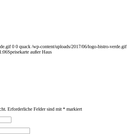
de.gif
0
0
quack
/wp-content/uploads/2017/06/logo-bistro-verde.gif
1:06
Speisekarte außer Haus
cht.
Erforderliche Felder sind mit
*
markiert