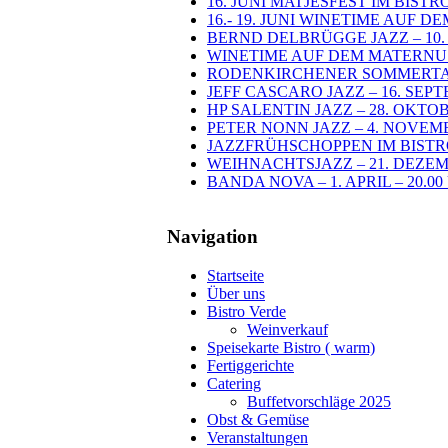
16. JUNI MATJESFEST IM BIST
16.- 19. JUNI WINETIME AUF 
BERND DELBRÜGGE JAZZ – 10. J
WINETIME AUF DEM MATERNUSPLA
RODENKIRCHENER SOMMERTAGE 
JEFF CASCARO JAZZ – 16. SEPT
HP SALENTIN JAZZ – 28. OKTOB
PETER NONN JAZZ – 4. NOVEMB
JAZZFRÜHSCHOPPEN IM BISTRO
WEIHNACHTSJAZZ – 21. DEZEMB
BANDA NOVA – 1. APRIL – 20.0
Navigation
Startseite
Über uns
Bistro Verde
Weinverkauf
Speisekarte Bistro ( warm)
Fertiggerichte
Catering
Buffetvorschläge 2025
Obst & Gemüse
Veranstaltungen