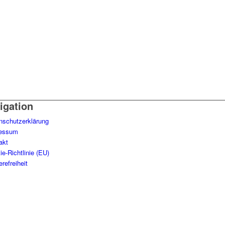
igation
nschutzerklärung
essum
akt
e-Richtlinie (EU)
erefreiheit