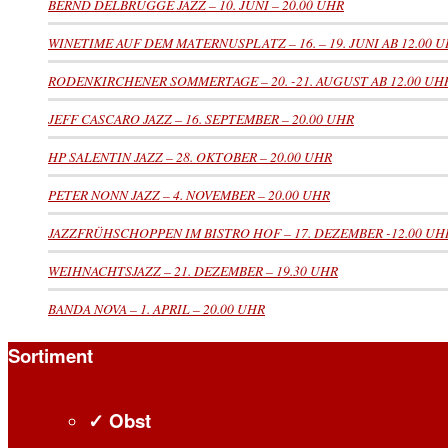
BERND DELBRÜGGE JAZZ – 10. JUNI – 20.00 UHR
WINETIME AUF DEM MATERNUSPLATZ – 16. – 19. JUNI AB 12.00 
RODENKIRCHENER SOMMERTAGE – 20. -21. AUGUST AB 12.00 UH
JEFF CASCARO JAZZ – 16. SEPTEMBER – 20.00 UHR
HP SALENTIN JAZZ – 28. OKTOBER – 20.00 UHR
PETER NONN JAZZ – 4. NOVEMBER – 20.00 UHR
JAZZFRÜHSCHOPPEN IM BISTRO HOF – 17. DEZEMBER -12.00 UH
WEIHNACHTSJAZZ – 21. DEZEMBER – 19.30 UHR
BANDA NOVA – 1. APRIL – 20.00 UHR
Sortiment
✓ Obst