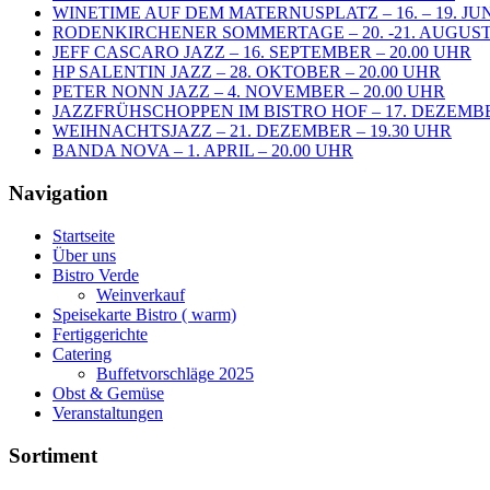
WINETIME AUF DEM MATERNUSPLATZ – 16. – 19. JUN
RODENKIRCHENER SOMMERTAGE – 20. -21. AUGUST 
JEFF CASCARO JAZZ – 16. SEPTEMBER – 20.00 UHR
HP SALENTIN JAZZ – 28. OKTOBER – 20.00 UHR
PETER NONN JAZZ – 4. NOVEMBER – 20.00 UHR
JAZZFRÜHSCHOPPEN IM BISTRO HOF – 17. DEZEMBE
WEIHNACHTSJAZZ – 21. DEZEMBER – 19.30 UHR
BANDA NOVA – 1. APRIL – 20.00 UHR
Navigation
Startseite
Über uns
Bistro Verde
Weinverkauf
Speisekarte Bistro ( warm)
Fertiggerichte
Catering
Buffetvorschläge 2025
Obst & Gemüse
Veranstaltungen
Sortiment