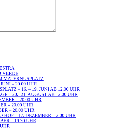
KESTRA
RO VERDE
DEM MATERNUSPLATZ
UNI – 20.00 UHR
TZ – 16. – 19. JUNI AB 12.00 UHR
– 20. -21. AUGUST AB 12.00 UHR
EMBER – 20.00 UHR
ER – 20.00 UHR
ER – 20.00 UHR
 HOF – 17. DEZEMBER -12.00 UHR
ER – 19.30 UHR
0 UHR