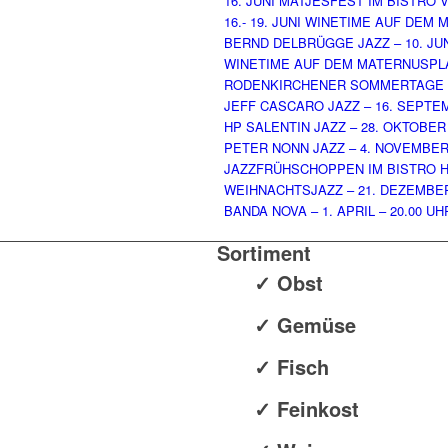
16. JUNI MATJESFEST IM BISTRO 
16.- 19. JUNI WINETIME AUF DEM
BERND DELBRÜGGE JAZZ – 10. JUNI
WINETIME AUF DEM MATERNUSPLATZ 
RODENKIRCHENER SOMMERTAGE – 2
JEFF CASCARO JAZZ – 16. SEPTEM
HP SALENTIN JAZZ – 28. OKTOBER 
PETER NONN JAZZ – 4. NOVEMBER 
JAZZFRÜHSCHOPPEN IM BISTRO HO
WEIHNACHTSJAZZ – 21. DEZEMBER
BANDA NOVA – 1. APRIL – 20.00 UH
Sortiment
✓ Obst
✓ Gemüse
✓ Fisch
✓ Feinkost