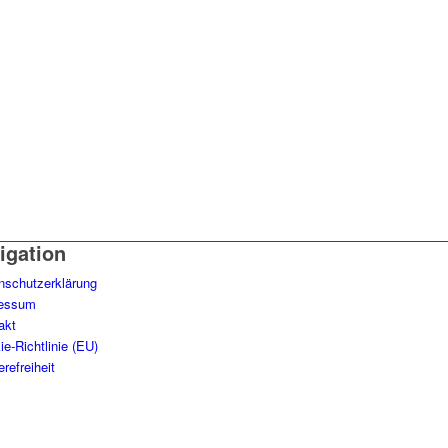
igation
nschutzerklärung
essum
akt
e-Richtlinie (EU)
erefreiheit