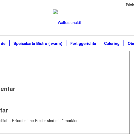
Telef
rde
Speisekarte Bistro ( warm)
Fertiggerichte
Catering
Ob
entar
tar
tlicht.
Erforderliche Felder sind mit
*
markiert