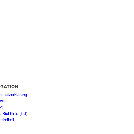
IGATION
schutzerklärung
essum
kt
-Richtlinie (EU)
refreiheit